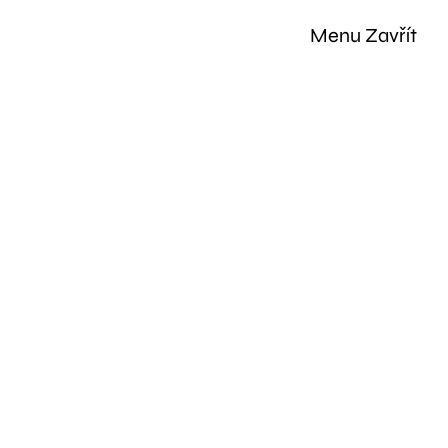
Skip
to
Menu
Zavřít
the
content