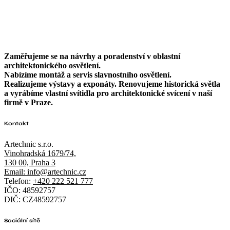
Zaměřujeme se na návrhy a poradenství v oblastní
architektonického osvětlení.
Nabízíme montáž a servis slavnostního osvětlení.
Realizujeme výstavy a exponáty. Renovujeme historická světla
a vyrábíme vlastní svítidla pro architektonické svícení v naší
firmě v Praze.
Kontakt
Artechnic s.r.o.
Vinohradská 1679/74,
130 00, Praha 3
Email: info@artechnic.cz
Telefon:
+420 222 521 777
IČO: 48592757
DIČ: CZ48592757
Sociální sítě